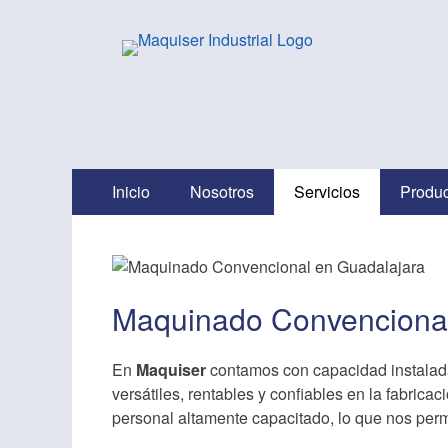
Maquiser Industria
Herrajes, Automatización, Maquinados CNC y más
Menú
Saltar
Inicio
Nosotros
Servicios
Produc
Principal
al
contenido
Maquinado Convenciona
En
Maquiser
contamos con capacidad instalada
versátiles, rentables y confiables en la fabric
personal altamente capacitado, lo que nos perm