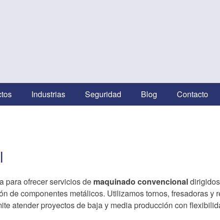
l
tos
Industrias
Seguridad
Blog
Contacto
l
 para ofrecer servicios de
maquinado convencional
dirigido
ación de componentes metálicos. Utilizamos tornos, fresadoras y
ite atender proyectos de baja y media producción con flexibilid