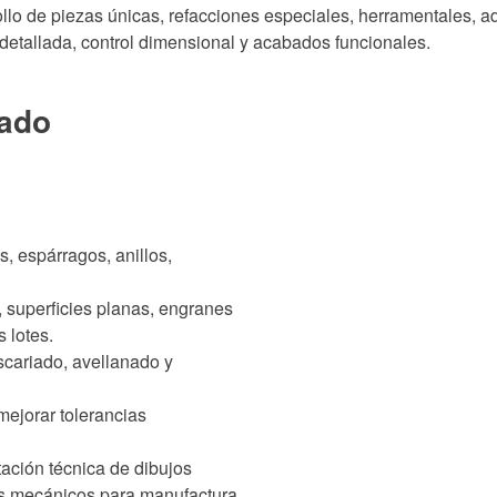
rollo de piezas únicas, refacciones especiales, herramentales
detallada, control dimensional y acabados funcionales.
nado
, espárragos, anillos,
 superficies planas, engranes
 lotes.
scariado, avellanado y
mejorar tolerancias
tación técnica de dibujos
os mecánicos para manufactura