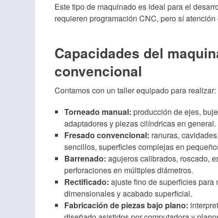
Este tipo de maquinado es ideal para el desar
requieren programación CNC, pero sí atención 
Capacidades del maqui
convencional
Contamos con un taller equipado para realizar:
Torneado manual:
producción de ejes, bujes
adaptadores y piezas cilíndricas en general.
Fresado convencional:
ranuras, cavidades,
sencillos, superficies complejas en pequeños
Barrenado:
agujeros calibrados, roscado, e
perforaciones en múltiples diámetros.
Rectificado:
ajuste fino de superficies para 
dimensionales y acabado superficial.
Fabricación de piezas bajo plano:
interpre
diseñado asistidos por computadora y plan