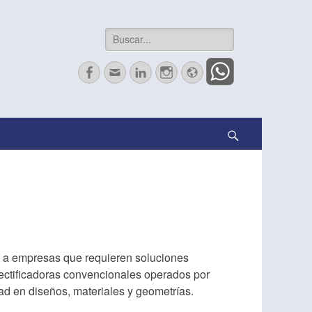
Buscar:
Facebook
Correo
LinkedIn
Instagram
Website
electrónico
Search
s a empresas que requieren soluciones
 rectificadoras convencionales operados por
ad en diseños, materiales y geometrías.