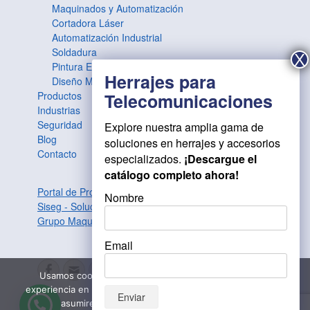
Maquinados y Automatización
Cortadora Láser
Automatización Industrial
Soldadura
Pintura Electrostática
Diseño Mecánico
Productos
Industrias
Seguridad
Explore nuestra amplia gama de
Blog
soluciones en herrajes y accesorios
Contacto
especializados.
¡Descargue el
catálogo completo ahora!
Portal de Proveedores
Nombre
Siseg - Soluciones de Seguridad
Grupo Maquiser
Email
Facebook
Correo
LinkedIn
Instagram
Website
Usamos cookies para asegurar que te damos la mejor
electrónico
experiencia en nuestra web. Si continúas usando este sitio,
asumiremos que estás de acuerdo con ello.