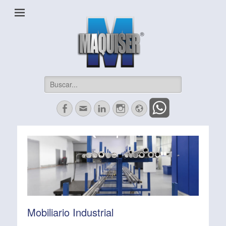
Maquiser Industrial
Herrajes, Automatización, Maquinados CNC y más
Buscar:
Facebook
Correo
LinkedIn
Instagram
Website
electrónico
Mobiliario Industrial