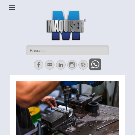
Maquiser Industrial
Herrajes, Automatización, Maquinados CNC y más
Buscar:
Facebook
Correo
LinkedIn
Instagram
Website
electrónico