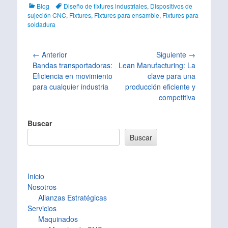
Categorías
Tags
Blog
Diseño de fixtures industriales
,
Dispositivos de
sujeción CNC
,
Fixtures
,
Fixtures para ensamble
,
Fixtures para
soldadura
Navegación
← Anterior
Siguiente →
Entrada
Entrada
Bandas transportadoras:
Lean Manufacturing: La
de
anterior:
siguiente:
Eficiencia en movimiento
clave para una
entradas
para cualquier industria
producción eficiente y
competitiva
Buscar
Buscar
Inicio
Nosotros
Alianzas Estratégicas
Servicios
Maquinados