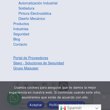
Automatización Industrial
Soldadura
Pintura Electrostática
Diseño Mecánico
Productos
Industrias
Seguridad
Blog
Contacto
Portal de Proveedores
Siseg - Soluciones de Seguridad
Grupo Maquiser
Facebook
Correo
LinkedIn
Instagram
Website
Usamos cookies para asegurar que te damos la mejor
electrónico
experiencia en nuestra web. Si continúas usando este sitio,
asumiremos que estás de acuerdo con ello.
Copyright © 2026
. Todos los derechos
Maquiser Industrial
Aceptar
Política de privacidad
reservados.
| Web Design por
Aviso de Privacidad
Kaesys
Spanish