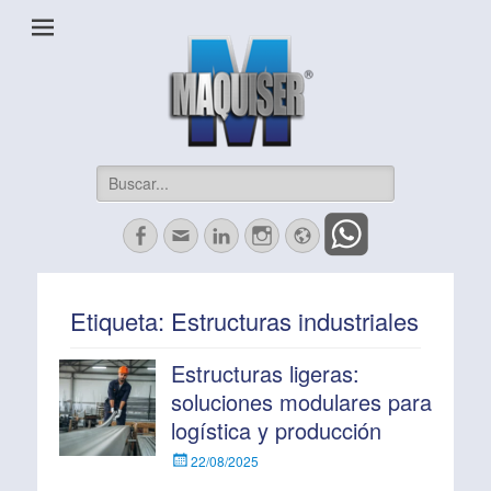
Maquiser Industrial
Herrajes, Automatización, Maquinados CNC y más
Buscar:
Facebook
Correo
LinkedIn
Instagram
Website
electrónico
Etiqueta:
Estructuras industriales
Estructuras ligeras:
soluciones modulares para
logística y producción
Escrito
22/08/2025
el