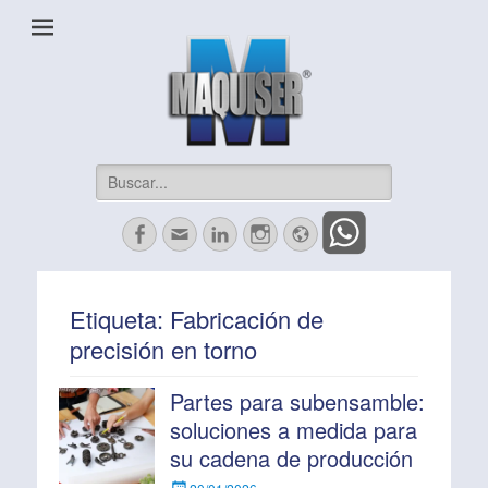
Maquiser Industrial
Herrajes, Automatización, Maquinados CNC y más
Buscar:
Facebook
Correo
LinkedIn
Instagram
Website
electrónico
Etiqueta:
Fabricación de
precisión en torno
Partes para subensamble:
soluciones a medida para
su cadena de producción
Escrito