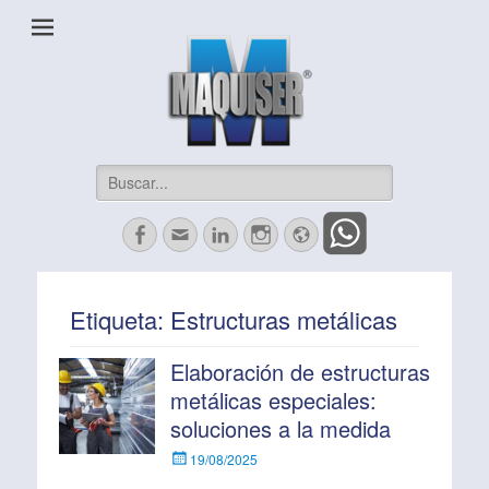
Maquiser Industrial
Herrajes, Automatización, Maquinados CNC y más
Buscar:
Facebook
Correo
LinkedIn
Instagram
Website
electrónico
Etiqueta:
Estructuras metálicas
Elaboración de estructuras
metálicas especiales:
soluciones a la medida
Escrito
19/08/2025
el