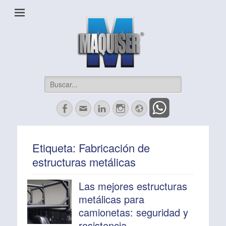
Maquiser Industrial
Herrajes, Automatización, Maquinados CNC y más
Buscar:
Facebook
Correo
LinkedIn
Instagram
Website
electrónico
Etiqueta:
Fabricación de
estructuras metálicas
Las mejores estructuras
metálicas para
camionetas: seguridad y
resistencia